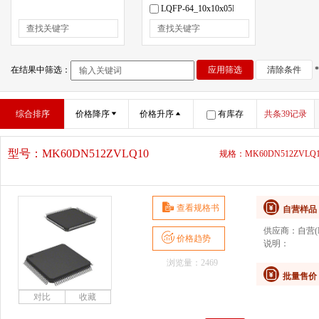
LQFP-64_10x10x05P
QFP-64_14x14x08P
SOIC-8_150mil
TSSOP-16
在结果中筛选：
应用筛选
清除条件
综合排序
价格降序
价格升序
有库存
共条39记录
型号：
MK60DN512ZVLQ10
规格：MK60DN512ZVLQ
查看规格书
自营样品
供应商：
自营(D
价格趋势
说明：
浏览量：2469
批量售价