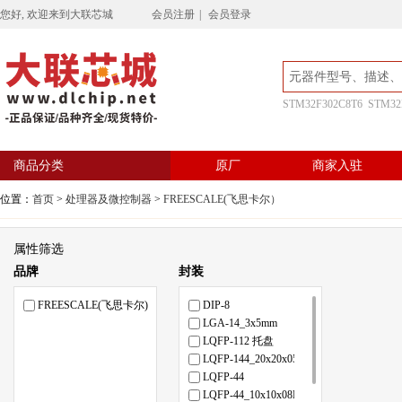
您好, 欢迎来到大联芯城
会员注册
|
会员登录
STM32F302C8T6
STM32
商品分类
原厂
商家入驻
位置：
首页
>
处理器及微控制器
>
FREESCALE(飞思卡尔）
属性筛选
品牌
封装
FREESCALE(飞思卡尔)
DIP-8
LGA-14_3x5mm
LQFP-112 托盘
LQFP-144_20x20x05P
LQFP-44
LQFP-44_10x10x08P