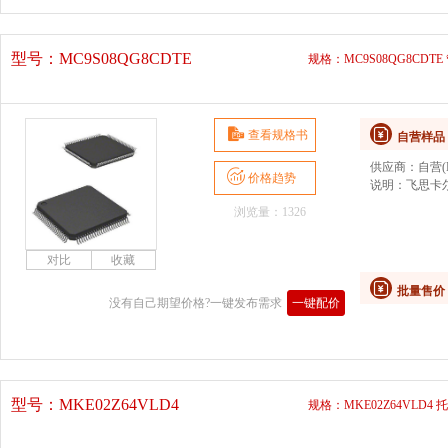
型号：
MC9S08QG8CDTE
规格：MC9S08QG8CDTE
查看规格书
自营样品
供应商：
自营(D
价格趋势
说明：
飞思卡尔
浏览量：1326
批量售价
没有自己期望价格?一键发布需求
一键配价
型号：
MKE02Z64VLD4
规格：MKE02Z64VLD4 