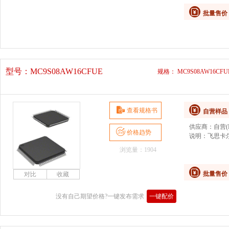
批量售价
型号：
MC9S08AW16CFUE
规格： MC9S08AW16CFU
查看规格书
自营样品
供应商：
自营(D
价格趋势
说明：
飞思卡尔
浏览量：1904
批量售价
没有自己期望价格?一键发布需求
一键配价