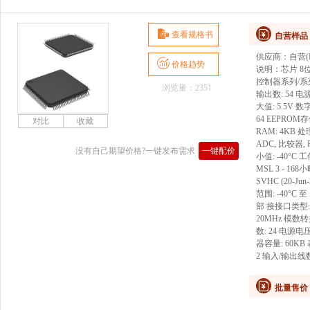
查看规格书
自营样品
供应商：
自营(D
价格趋势
说明：
芯片 8
控制器系列/系列: 
浏览量：2351
输出数: 54 电
大值: 5.5V 
64 EEPROM
RAM: 4KB 
ADC, 比较器,
没有自己期望价格?一键发布需求
一键配价
小值: -40°C 
MSL 3 - 16
SVHC (20-J
范围: -40°C 
部 接接口类型: CA
20MHz 模数
数: 24 电源电压
器容量: 60KB
2 输入/输出线数:
批量售价