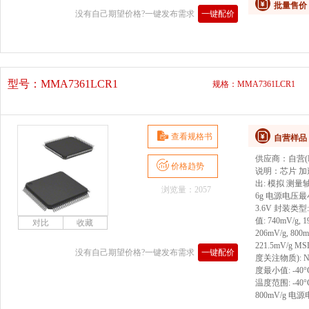
批量售价
没有自己期望价格?一键发布需求
一键配价
型号：
MMA7361LCR1
规格：MMA7361LCR1
查看规格书
自营样品
供应商：
自营(D
价格趋势
说明：
芯片 加
出: 模拟 测量轴: 
浏览量：2057
6g 电源电压最
3.6V 封装类型
值: 740mV/g,
206mV/g, 80
221.5mV/g MS
没有自己期望价格?一键发布需求
一键配价
度关注物质): No 
度最小值: -40
温度范围: -40°
800mV/g 电源