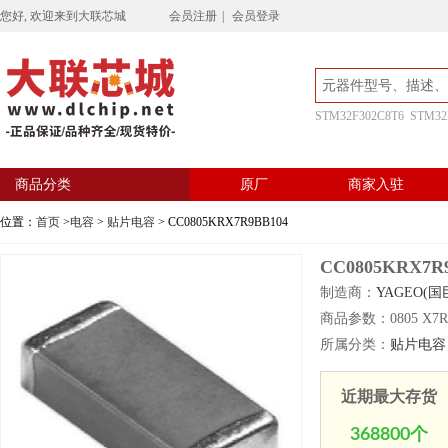
您好, 欢迎来到大联芯城
会员注册
|
会员登录
STM32F302C8T6
STM32
商品分类
原厂
商家入驻
位置：
首页
>
电容
>
贴片电容
> CC0805KRX7R9BB104
CC0805KRX7R
制造商：
YAGEO(国
商品参数：0805 X7R 10
所属分类：
贴片电容
近期最大存货
368800个