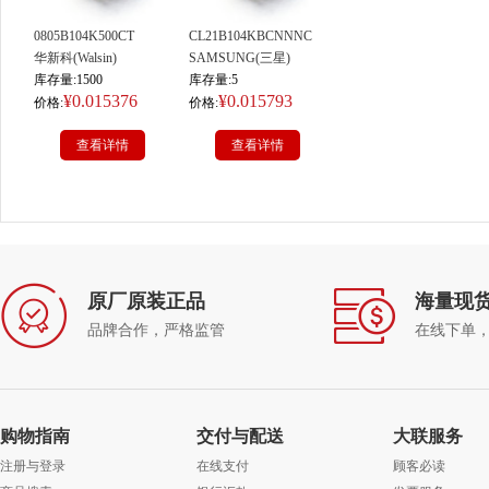
0805B104K500CT
CL21B104KBCNNNC
华新科(Walsin)
SAMSUNG(三星)
库存量:1500
库存量:5
¥0.015376
¥0.015793
价格:
价格:
查看详情
查看详情
原厂原装正品
海量现
品牌合作，严格监管
在线下单
购物指南
交付与配送
大联服务
注册与登录
在线支付
顾客必读