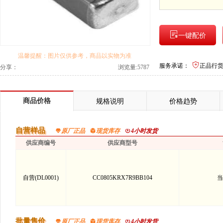
一键配价
温馨提醒：图片仅供参考，商品以实物为准
服务承诺：
正品行
分享：
浏览量:5787
商品价格
规格说明
价格趋势
自营样品
原厂正品
现货库存
4小时发货
供应商编号
供应商型号
自营(DL0001)
CC0805KRX7R9BB104
当
批量售价
原厂正品
现货库存
4小时发货